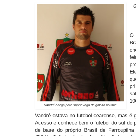
G
O 
Br
ch
fe
pr
El
qu
pr
sa
10
Vandré chega para suprir vaga de goleiro no time
Vandré estava no futebol cearense, mas é g
Acesso e conhece bem o futebol do sul do p
de base do próprio Brasil de Farroupil