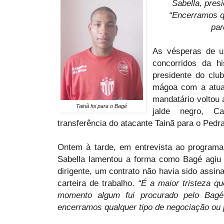
Sabella, pres
“Encerramos q
par
As vésperas de u
concorridos da hi
presidente do clu
mágoa com a atual
mandatário voltou a
Tainã foi para o Bagé
jalde negro, C
transferência do atacante Tainã para o Pedr
Ontem à tarde, em entrevista ao programa
Sabella lamentou a forma como Bagé agiu
dirigente, um contrato não havia sido assi
carteira de trabalho.
“É a maior tristeza qu
momento algum fui procurado pelo Bagé
encerramos qualquer tipo de negociação ou