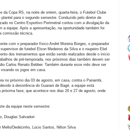
 da Copa RS, na noite de ontem, quarta-feira, o Futebol Clube
plantel para o segundo semestre. Conduzido pelo diretor de
izado no Centro Esportivo Perimetral contou com a divulgação da
gram a equipe. Após a apresentação, na oportunidade também foi
 a comissão técnica.
ente com o preparador físico André Moreira Borges, o preparador
 supervisor de futebol Elson Medeiros da Silva e o roupeiro Eliel
ento dos treinamentos que estão sendo realizados desde o início
rabalhos de pré-temporada, nos próximos dias também devem ser
ádio Carlos Renato Bebber. Também durante esse mês deve ser
 visando os jogos em casa.
eia no próximo dia 03 de agosto, em casa, contra o Panambi,
devido à desistência do Guarani de Bagé, a equipe está
a próxima fase, que acontece nos dias 20 e 27 de agosto, onde
rte da equipe neste semestre:
o, Douglas Salvadori
 Mello/Dedézinho, Lúcio Santos, Nilton Silva