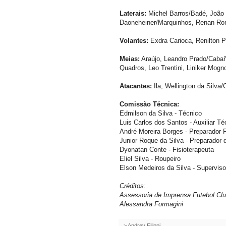
Laterais:
Michel Barros/Badé, João 
Daoneheiner/Marquinhos, Renan Roma
Volantes:
Exdra Carioca, Renilton P
Meias:
Araújo, Leandro Prado/Cabaña
Quadros, Leo Trentini, Liniker Mogn
Atacantes:
Ila, Wellington da Silva
Comissão Técnica:
Edmilson da Silva - Técnico
Luis Carlos dos Santos - Auxiliar Té
André Moreira Borges - Preparador F
Junior Roque da Silva - Preparador 
Dyonatan Conte - Fisioterapeuta
Eliel Silva - Roupeiro
Elson Medeiros da Silva - Superviso
Créditos:
Assessoria de Imprensa Futebol C
Alessandra Formagini
>
Andrey Filippi