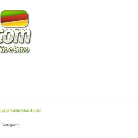
Parceiros
Fórum
iga @FutebolGauchoRS
Carregando...