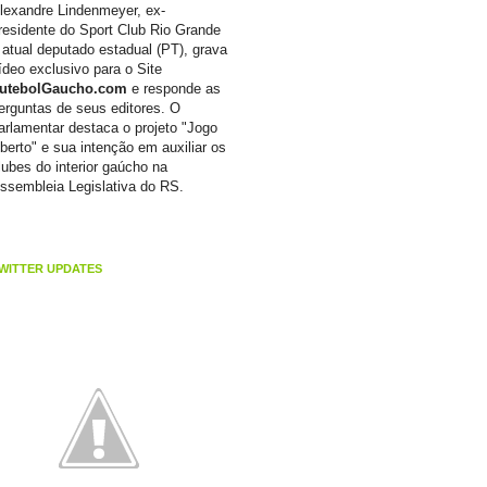
lexandre Lindenmeyer, ex-
residente do Sport Club Rio Grande
 atual deputado estadual (PT), grava
ídeo exclusivo para o Site
utebolGaucho.com
e responde as
erguntas de seus editores. O
arlamentar destaca o projeto "Jogo
berto" e sua intenção em auxiliar os
lubes do interior gaúcho na
ssembleia Legislativa do RS.
WITTER UPDATES