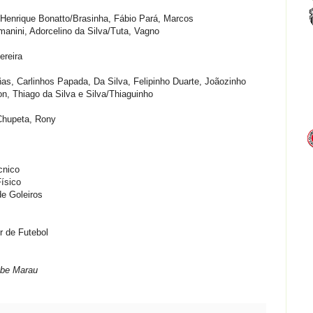
Henrique Bonatto/Brasinha, Fábio Pará, Marcos
nini, Adorcelino da Silva/Tuta, Vagno
ereira
s, Carlinhos Papada, Da Silva, Felipinho Duarte, Joãozinho
on, Thiago da Silva e Silva/Thiaguinho
/Chupeta, Rony
cnico
ísico
de Goleiros
r de Futebol
lube Marau