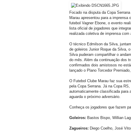
Focado na disputa da Copa Serrana e
Marau apresentou para a imprensa o 
futebol Vagner Ebone, o evento real
lista oficial de jogadores que inte
realizada coletiva de imprensa com
O técnico Edmilson da Silva, juntam
de goleiros Junior Roque da Silva, o
Silva puderam compartilhar o andam
do mês. Além da continuação dos t
confirmados dois amistosos no est
lançado o Plano Torcedor Premiado,
O Futebol Clube Marau faz sua estr
pela Copa Serrana. Já na Copa RS, 
automaticamente classificada para 
aguarda o próximo adversário.
Conheça os jogadores que fazem pa
Goleiros:
Bastos Bispo, Willian Lag
Zagueiros:
Diego Coelho, José Vitor