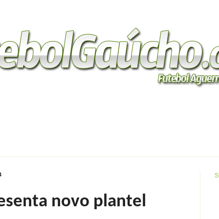
ão de Acesso
Série B
Copa Willy Sanvitto
Campeonatos Regionais
4
S
esenta novo plantel